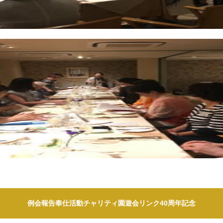
例会報告
奉仕活動
チャリティ園遊会
リンク
40周年記念