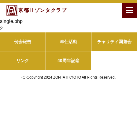
京都Ⅱゾンタクラブ
single.php
2
例会報告
奉仕活動
チャリティ園遊会
リンク
40周年記念
(C)Copyright 2024 ZONTA II KYOTO All Rights Reserved.