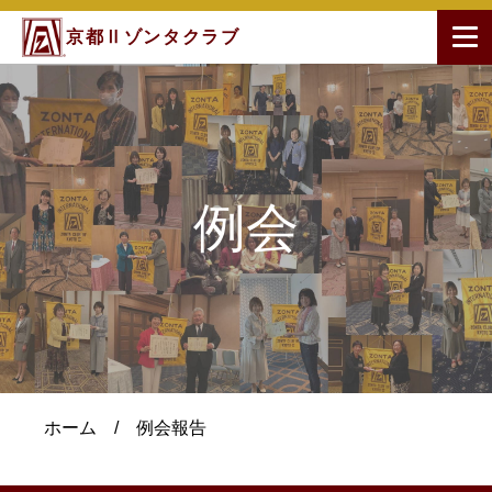
京都Ⅱゾンタクラブ
例会
ホーム
/
例会報告