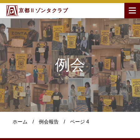
京都Ⅱゾンタクラブ
例会
ホーム
/
例会報告
/
ページ 4