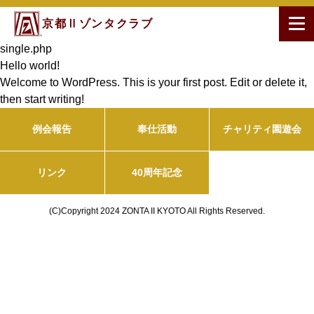
京都Ⅱゾンタクラブ
single.php
Hello world!
Welcome to WordPress. This is your first post. Edit or delete it,
then start writing!
例会報告
奉仕活動
チャリティ園遊会
リンク
40周年記念
(C)Copyright 2024 ZONTA II KYOTO All Rights Reserved.